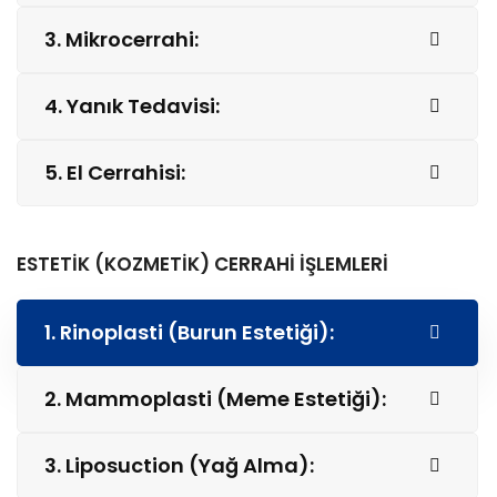
3. Mikrocerrahi:
4. Yanık Tedavisi:
5. El Cerrahisi:
ESTETİK (KOZMETİK) CERRAHİ İŞLEMLERİ
1. Rinoplasti (Burun Estetiği):
2. Mammoplasti (Meme Estetiği):
3. Liposuction (Yağ Alma):